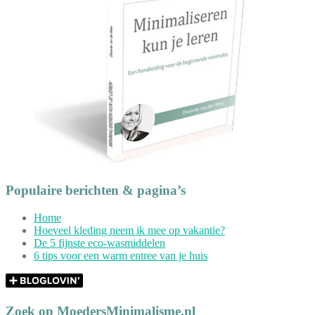
Populaire berichten & pagina’s
Home
Hoeveel kleding neem ik mee op vakantie?
De 5 fijnste eco-wasmiddelen
6 tips voor een warm entree van je huis
Zoek op MoedersMinimalisme.nl