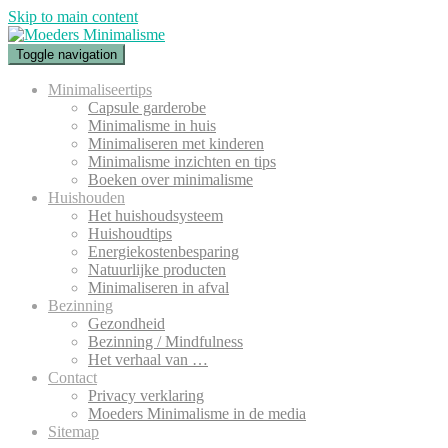
Skip to main content
Toggle navigation
Minimaliseertips
Capsule garderobe
Minimalisme in huis
Minimaliseren met kinderen
Minimalisme inzichten en tips
Boeken over minimalisme
Huishouden
Het huishoudsysteem
Huishoudtips
Energiekostenbesparing
Natuurlijke producten
Minimaliseren in afval
Bezinning
Gezondheid
Bezinning / Mindfulness
Het verhaal van …
Contact
Privacy verklaring
Moeders Minimalisme in de media
Sitemap