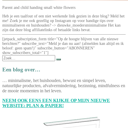
Parent and child handing small white flowers
Heb je een taalfout of een niet werkende link gezien in deze blog? Meld het
me! Zoek je me ook gezellig op Instagram op voor handige tips over
minimaliseren en huishouden? -> dieuwke_moedersminimalisme Het kan
zijn dat deze blog affiliatelinks of betaalde links bevat.
[jetpack_subscription_form title="Op de hoogte blijven van alle nieuwe
berichten?" subscribe_text="Meld je dan nu aan! (afmelden kan altijd en ik
beloof: geen spam!)" subscribe_button="ABONNEREN"
show_subscribers_total="1"]
Zoek
naar:
Een blog over…
… minimalisme, het huishouden, bewust en simpel leven,
natuurlijke producten, afvalvermindering, bezinning, mindfulness en
de mooie momenten in het leven.
NEEM OOK EENS EEN KIJKJE OP MIJN NIEUWE
WEBSITE: PLAN & PAPIER!