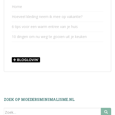
Home
Hoeveel kleding neem ik mee op vakantie?
6 tips voor een warm entree van je huis
10 dingen om nu weg te gooien uit je keuken
ZOEK OP MOEDERSMINIMALISME.NL
Zoek