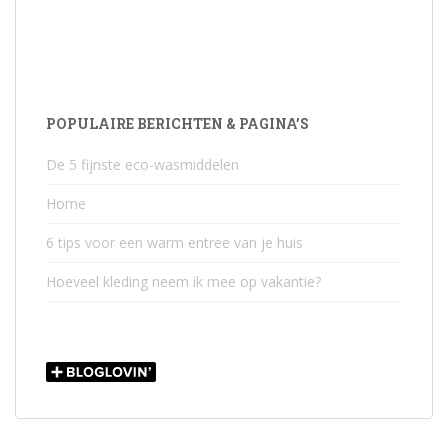
POPULAIRE BERICHTEN & PAGINA’S
De 5 fijnste eco-wasmiddelen
Home
6 tips voor een warm entree van je huis
Hoeveel kleding neem ik mee op vakantie?