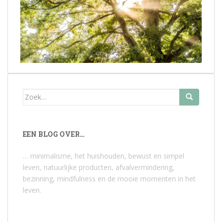
Zoek
naar:
EEN BLOG OVER…
… minimalisme, het huishouden, bewust en simpel
leven, natuurlijke producten, afvalvermindering,
bezinning, mindfulness en de mooie momenten in het
leven.