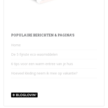
POPULAIRE BERICHTEN & PAGINA’S
Home
De 5 fijnste eco-wasmiddelen
6 tips voor een warm entree van je huis
Hoeveel kleding neem ik mee op vakantie?