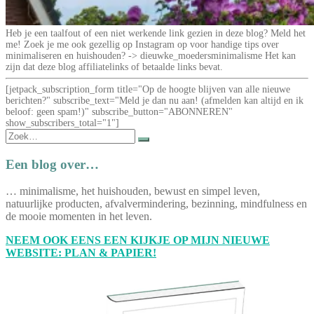
Heb je een taalfout of een niet werkende link gezien in deze blog? Meld het
me! Zoek je me ook gezellig op Instagram op voor handige tips over
minimaliseren en huishouden? -> dieuwke_moedersminimalisme Het kan
zijn dat deze blog affiliatelinks of betaalde links bevat.
[jetpack_subscription_form title="Op de hoogte blijven van alle nieuwe
berichten?" subscribe_text="Meld je dan nu aan! (afmelden kan altijd en ik
beloof: geen spam!)" subscribe_button="ABONNEREN"
show_subscribers_total="1"]
Zoek
naar:
Een blog over…
… minimalisme, het huishouden, bewust en simpel leven,
natuurlijke producten, afvalvermindering, bezinning, mindfulness en
de mooie momenten in het leven.
NEEM OOK EENS EEN KIJKJE OP MIJN NIEUWE
WEBSITE: PLAN & PAPIER!