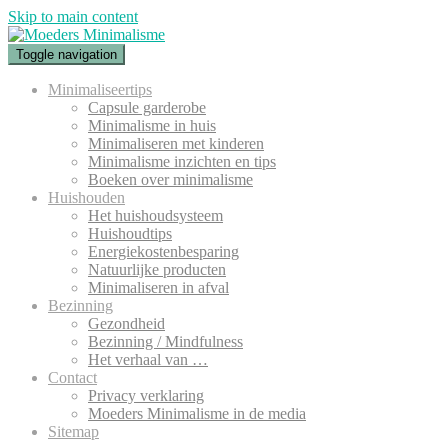
Skip to main content
Toggle navigation
Minimaliseertips
Capsule garderobe
Minimalisme in huis
Minimaliseren met kinderen
Minimalisme inzichten en tips
Boeken over minimalisme
Huishouden
Het huishoudsysteem
Huishoudtips
Energiekostenbesparing
Natuurlijke producten
Minimaliseren in afval
Bezinning
Gezondheid
Bezinning / Mindfulness
Het verhaal van …
Contact
Privacy verklaring
Moeders Minimalisme in de media
Sitemap