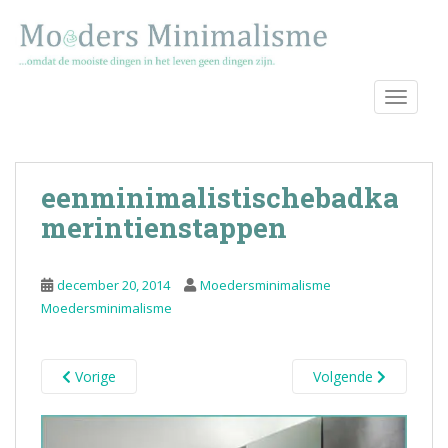
S
k
i
p
TOGGLE
t
o
m
a
eenminimalistischebadka
i
n
merintienstappen
c
o
december 20, 2014
Moedersminimalisme
n
Moedersminimalisme
t
e
n
Vorige
Volgende
t