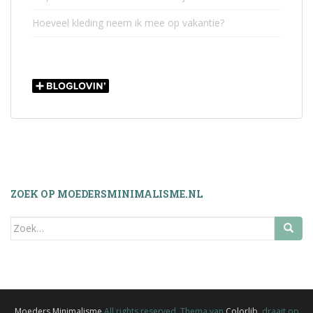
Hoeveel kleding neem ik mee op vakantie?
ZOEK OP MOEDERSMINIMALISME.NL
Zoek
naar:
Moeders Minimalisme
All rights reserved. Thema van
Colorlib
, draait op