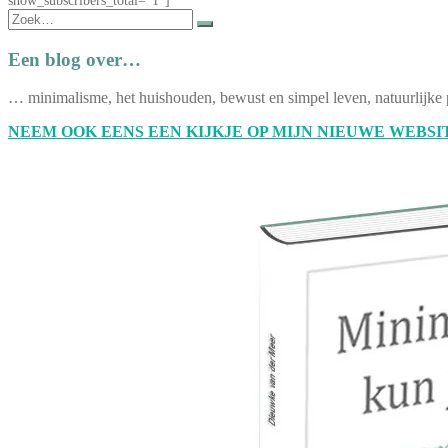
show_subscribers_total="1"]
Zoek
naar:
Een blog over…
… minimalisme, het huishouden, bewust en simpel leven, natuurlijke 
NEEM OOK EENS EEN KIJKJE OP MIJN NIEUWE WEBSIT