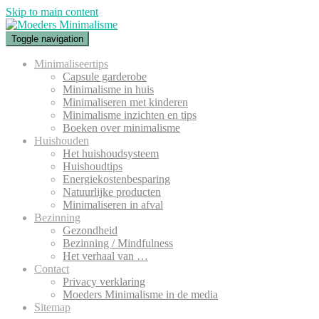
Skip to main content
Toggle navigation
Minimaliseertips
Capsule garderobe
Minimalisme in huis
Minimaliseren met kinderen
Minimalisme inzichten en tips
Boeken over minimalisme
Huishouden
Het huishoudsysteem
Huishoudtips
Energiekostenbesparing
Natuurlijke producten
Minimaliseren in afval
Bezinning
Gezondheid
Bezinning / Mindfulness
Het verhaal van …
Contact
Privacy verklaring
Moeders Minimalisme in de media
Sitemap