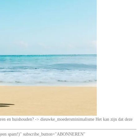
iseren en huishouden? -> dieuwke_moedersminimalisme Het kan zijn dat deze
loof: geen spam!)" subscribe_button="ABONNEREN"