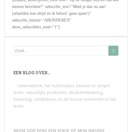
nieuwe berichten?" subscribe_text="Meld je dan nu aan!
(afmelden kan altijd en ik beloof: geen spam!)"
subscribe_button="ABONNEREN"
show_subscribers_total="1"]
Zoek
naar:
EEN BLOG OVER…
… minimalisme, het huishouden, bewust en simpel
leven, natuurlijke producten, afvalvermindering,
bezinning, mindfulness en de mooie momenten in het
leven.
NEEM OOK EENS EEN KIJKJE OP MIJN NIEUWE