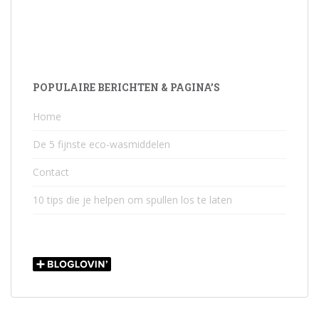
POPULAIRE BERICHTEN & PAGINA’S
Home
De 5 fijnste eco-wasmiddelen
Contact
10 tips die je helpen om spullen los te laten