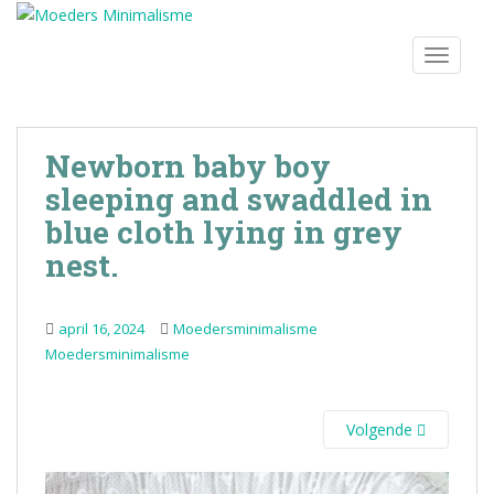
S
k
TOGGLE
i
p
t
o
Newborn baby boy
m
sleeping and swaddled in
a
i
blue cloth lying in grey
n
nest.
c
o
n
april 16, 2024
Moedersminimalisme
t
Moedersminimalisme
e
n
t
Volgende