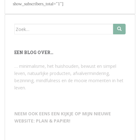
show_subscribers_total="1"]
Zoek
naar:
EEN BLOG OVER…
… minimalisme, het huishouden, bewust en simpel
leven, natuurlijke producten, afvalvermindering,
bezinning, mindfulness en de mooie momenten in het
leven.
NEEM OOK EENS EEN KIJKJE OP MIJN NIEUWE
WEBSITE: PLAN & PAPIER!