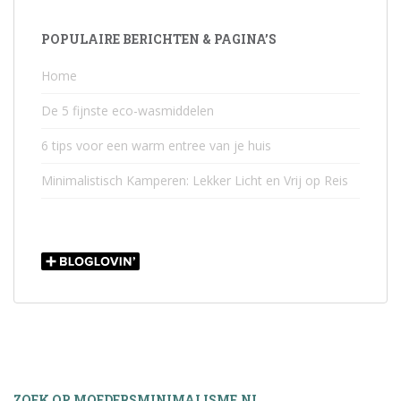
POPULAIRE BERICHTEN & PAGINA’S
Home
De 5 fijnste eco-wasmiddelen
6 tips voor een warm entree van je huis
Minimalistisch Kamperen: Lekker Licht en Vrij op Reis
ZOEK OP MOEDERSMINIMALISME.NL