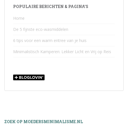
POPULAIRE BERICHTEN & PAGINA’S
Home
De 5 fijnste eco-wasmiddelen
6 tips voor een warm entree van je huis
Minimalistisch Kamperen: Lekker Licht en Vrij op Reis
ZOEK OP MOEDERSMINIMALISME.NL