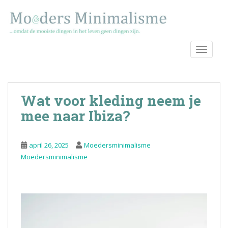
S
k
i
p
TOGGLE
t
o
m
a
Wat voor kleding neem je
i
n
mee naar Ibiza?
c
o
april 26, 2025
Moedersminimalisme
n
Moedersminimalisme
t
e
n
t