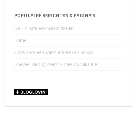
POPULAIRE BERICHTEN & PAGINA’S
De 5 fijnste eco-wasmiddelen
Home
6 tips voor een warm entree van je huis
Hoeveel kleding neem ik mee op vakantie?