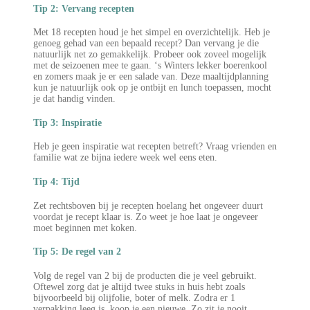
Tip 2: Vervang recepten
Met 18 recepten houd je het simpel en overzichtelijk. Heb je
genoeg gehad van een bepaald recept? Dan vervang je die
natuurlijk net zo gemakkelijk. Probeer ook zoveel mogelijk
met de seizoenen mee te gaan. ‘s Winters lekker boerenkool
en zomers maak je er een salade van. Deze maaltijdplanning
kun je natuurlijk ook op je ontbijt en lunch toepassen, mocht
je dat handig vinden.
Tip 3: Inspiratie
Heb je geen inspiratie wat recepten betreft? Vraag vrienden en
familie wat ze bijna iedere week wel eens eten.
Tip 4: Tijd
Zet rechtsboven bij je recepten hoelang het ongeveer duurt
voordat je recept klaar is. Zo weet je hoe laat je ongeveer
moet beginnen met koken.
Tip 5: De regel van 2
Volg de regel van 2 bij de producten die je veel gebruikt.
Oftewel zorg dat je altijd twee stuks in huis hebt zoals
bijvoorbeeld bij olijfolie, boter of melk. Zodra er 1
verpakking leeg is, koop je een nieuwe. Zo zit je nooit