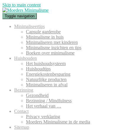
Skip to main content
Toggle navigation
Minimaliseertips
Capsule garderobe
Minimalisme in huis
Minimaliseren met kinderen
Minimalisme inzichten en tips
Boeken over minimalisme
Huishouden
Het huishoudsysteem
Huishoudtips
Energiekostenbesparing
Natuurlijke producten
Minimaliseren in afval
Bezinning
Gezondheid
Bezinning / Mindfulness
Het verhaal van …
Contact
Privacy verklaring
Moeders Minimalisme in de media
Sitemap